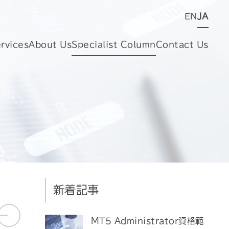
EN
JA
rvices
About Us
Specialist Column
Contact Us
新着記事
MT5 Administrator資格範