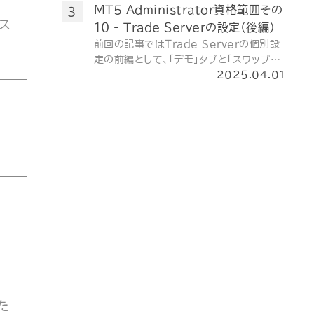
割を通じて、取引と深く関わる重要な構成
MT5 Administrator資格範囲その
要素です。
ス
10 - Trade Serverの設定（後編）
前回の記事ではTrade Serverの個別設
定の前編として、「デモ」タブと「スワップ付
与前にレポート生成」タブについて見てい
2025.04.01
きました。今回はその続編として、Trade
Serverの残りの4つのタブを確認します。
4つのうち3つのタブは構造がよく似てい
るので、まとめて理解しておくのが効率的
です。
た