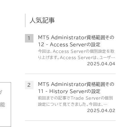
人気記事
MT5 Administrator資格範囲その
12 - Access Serverの設定
今回は、Access Serverの個別設定を取
り上げます。Access Serverは、ユーザと
。
Trade Serverの間に立って通信の橋渡
2025.04.04
しを行うServerであり、接続の可否や優先
度、DoS攻撃等に対する防御設定など、安
定稼働を支えるための要となる設定が数多
MT5 Administrator資格範囲その
く含まれています。
11 - History Serverの設定
プ
前回までの記事でTrade Serverの個別
可能
設定について見てきました。今回は、
Trade Serverとは別の側面から取引を
2025.04.02
支える、History Serverの設定について
見ていきます。履歴データの管理という役