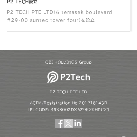
P2 TECH設立
P2 TECH PTE LTD（6 temasek boulevard
#29-00 suntec tower four）を設立
OBI HOLDINGS Group
P2 TECH PTE LTD
ACRA/Registration No.201718143R
LEI CODE: 353800ZDX6Z9K2KHPC21